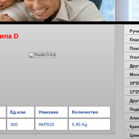
Ручк
типа D
Плас
пру
Плас
Угол
Дру
Мос
10*2
17*2
Друг
Под
Ед.изм.
Упаковка
Количество
Алю
око
300
AKP026
5.85 Kg
Кре
Цин