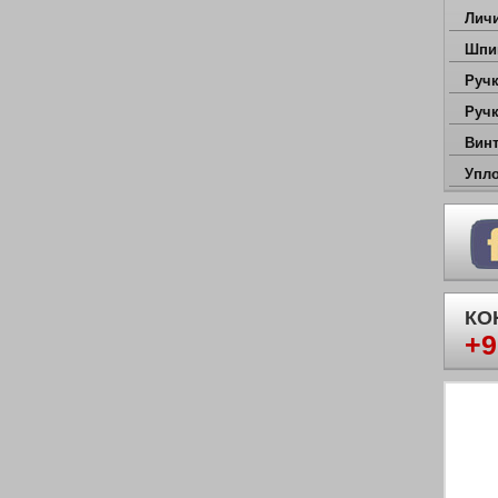
Личи
Шпи
Руч
две
Руч
две
Вин
Упл
КО
+9